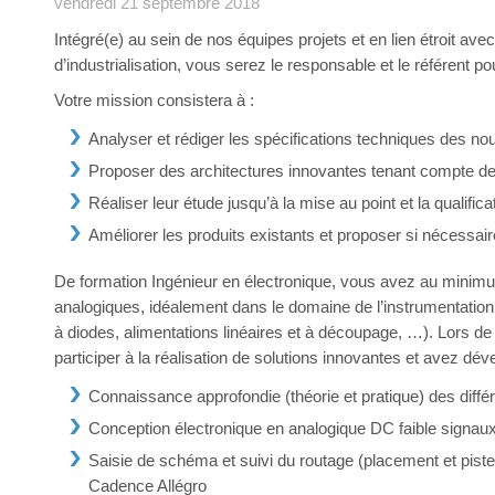
vendredi 21 septembre 2018
Intégré(e) au sein de nos équipes projets et en lien étroit av
d’industrialisation, vous serez le responsable et le référent 
Votre mission consistera à :
Analyser et rédiger les spécifications techniques des no
Proposer des architectures innovantes tenant compte des
Réaliser leur étude jusqu’à la mise au point et la qualif
Améliorer les produits existants et proposer si nécessai
De formation Ingénieur en électronique, vous avez au minimu
analogiques, idéalement dans le domaine de l’instrumentation (
à diodes, alimentations linéaires et à découpage, …). Lors d
participer à la réalisation de solutions innovantes et avez d
Connaissance approfondie (théorie et pratique) des différe
Conception électronique en analogique DC faible signaux
Saisie de schéma et suivi du routage (placement et pist
Cadence Allégro