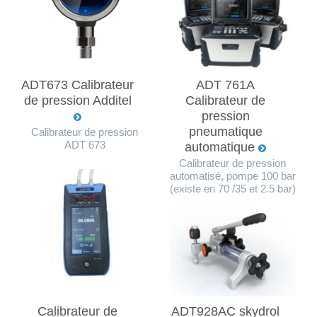
ADT673 Calibrateur
ADT 761A
de pression Additel
Calibrateur de
pression
pneumatique
Calibrateur de pression
ADT 673
automatique
Calibrateur de pression
automatisé, pompe 100 bar
(existe en 70 /35 et 2.5 bar)
Calibrateur de
ADT928AC skydrol