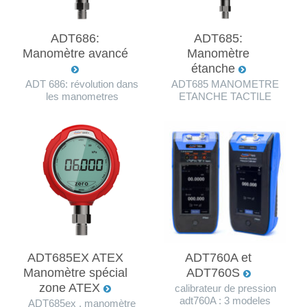
ADT686:
ADT685:
Manomètre avancé
Manomètre
étanche
ADT 686: révolution dans
ADT685 MANOMETRE
les manometres
ETANCHE TACTILE
ADT685EX ATEX
ADT760A et
Manomètre spécial
ADT760S
zone ATEX
calibrateur de pression
adt760A : 3 modeles
ADT685ex , manomètre