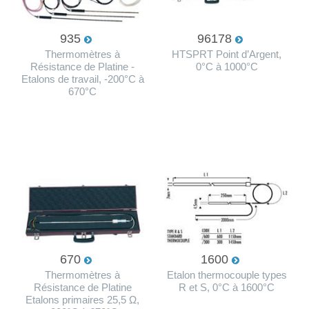
935
96178
Thermomètres à
HTSPRT Point d’Argent,
Résistance de Platine -
0°C à 1000°C
Etalons de travail, -200°C à
670°C
670
1600
Thermomètres à
Etalon thermocouple types
Résistance de Platine
R et S, 0°C à 1600°C
Etalons primaires 25,5 Ω,