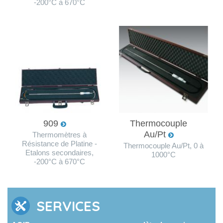
-200°C à 670°C
909
Thermocouple
Au/Pt
Thermomètres à
Résistance de Platine -
Thermocouple Au/Pt, 0 à
Etalons secondaires,
1000°C
-200°C à 670°C
SERVICES