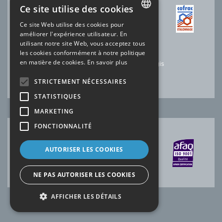
Ce site utilise des cookies
ACCRÉDITATION COFRAC
Ce site Web utilise des cookies pour
FRENCH
améliorer l'expérience utilisateur. En
N°2.1525 * Température
utilisant notre site Web, vous acceptez tous
N°2.1144* Electricité-Magnétisme
ENGLISH
les cookies conformément à notre politique
N°2.1227 * Temps Fréquence
en matière de cookies.
En savoir plus
Laboratoire SOFIMAE de notre site de Ris-Orangis
*portée disponible sur
www.cofrac.fr
STRICTEMENT NÉCESSAIRES
STATISTIQUES
MARKETING
FONCTIONNALITÉ
CERTIFICATION AFAQ
AUTORISER LES COOKIES
NE PAS AUTORISER LES COOKIES
AFFICHER LES DÉTAILS