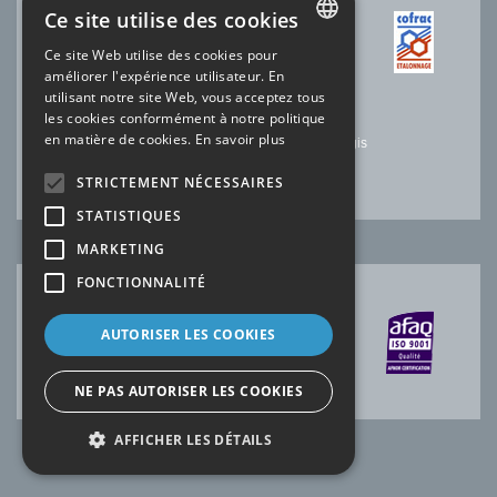
Ce site utilise des cookies
ACCRÉDITATION COFRAC
Ce site Web utilise des cookies pour
FRENCH
améliorer l'expérience utilisateur. En
N°2.1525 * Température
utilisant notre site Web, vous acceptez tous
N°2.1144* Electricité-Magnétisme
ENGLISH
les cookies conformément à notre politique
N°2.1227 * Temps Fréquence
en matière de cookies.
En savoir plus
Laboratoire SOFIMAE de notre site de Ris-Orangis
*portée disponible sur
www.cofrac.fr
STRICTEMENT NÉCESSAIRES
STATISTIQUES
MARKETING
FONCTIONNALITÉ
CERTIFICATION AFAQ
AUTORISER LES COOKIES
NE PAS AUTORISER LES COOKIES
AFFICHER LES DÉTAILS