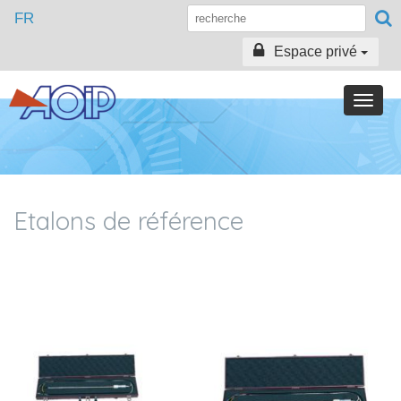
FR
Espace privé
Toggle
naviga
Etalons de référence