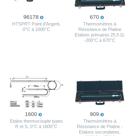
96178
670
HTSPRT Point d’Argent,
Thermomètres à
0°C à 1000°C
Résistance de Platine
Etalons primaires 25,5 Ω,
-200°C à 670°C
1600
909
Etalon thermocouple types
Thermomètres à
R et S, 0°C à 1600°C
Résistance de Platine -
Etalons secondaires,