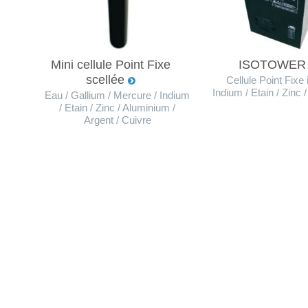
Mini cellule Point Fixe
ISOTOWE
scellée
Cellule Point Fixe
Indium / Etain / Zinc
Eau / Gallium / Mercure / Indium
/ Etain / Zinc / Aluminium /
Argent / Cuivre