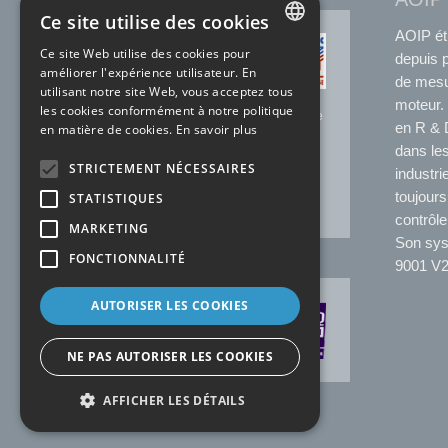
Ce site utilise des cookies
AOIP ét
ACCRÉDITATION
Ce site Web utilise des cookies pour
COFRAC
depuis 
FRENCH
améliorer l'expérience utilisateur. En
de mesu
utilisant notre site Web, vous acceptez tous
N°2.1525 * Température
ENGLISH
moteur. 
les cookies conformément à notre politique
N°2.1144* Electricité-Magnétisme
en R & D
en matière de cookies.
En savoir plus
N°2.1227 * Temps Fréquence
dans les
Laboratoire SOFIMAE de notre
STRICTEMENT NÉCESSAIRES
site de Ris-Orangis
industri
*portée disponible sur
toujours
STATISTIQUES
www.cofrac.fr
contrôle
MARKETING
Son syst
FONCTIONNALITÉ
9001 V2
AUTORISER LES COOKIES
CERTIFICATION
AFAQ
NE PAS AUTORISER LES COOKIES
AFFICHER LES DÉTAILS