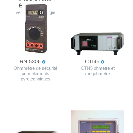
Énergie »
version forte energie
RN 5306
CTI45
Ohmmètre de sécurité
CTI45 ohmetre et
pour éléments
megohmetre
pyrotechniques