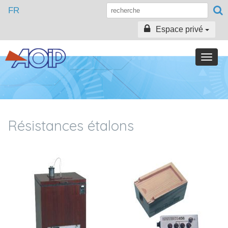
FR
Espace privé
Toggle
naviga
Résistances étalons