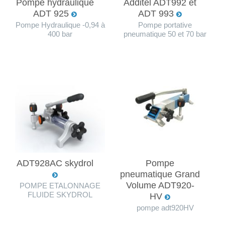
Pompe hydraulique
Additel ADT992 et
ADT 925
ADT 993
Pompe Hydraulique -0,94 à
Pompe portative
400 bar
pneumatique 50 et 70 bar
ADT928AC skydrol
Pompe
pneumatique Grand
Volume ADT920-
POMPE ETALONNAGE
FLUIDE SKYDROL
HV
pompe adt920HV