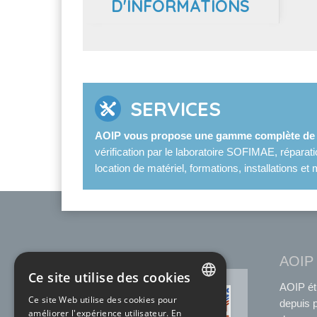
D'INFORMATIONS
SERVICES
AOIP vous propose une gamme complète de s
vérification par le laboratoire SOFIMAE, réparat
location de matériel, formations, installations 
AOIP
Ce site utilise des cookies
AOIP ét
ACCRÉDITATION
Ce site Web utilise des cookies pour
COFRAC
depuis 
FRENCH
améliorer l'expérience utilisateur. En