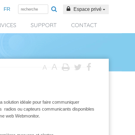
FR
Espace privé
RVICES
SUPPORT
CONTACT
A
A
a solution idéale pour faire communiquer
rs radios ou capteurs communicants disponibles
orme web Webmonitor.
z