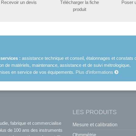
Recevoir un devis
Télécharger la fiche
Poser 
produit
ervices :
assistance technique et conseil, étalonnages et constats 
ion de matériels, maintenance, assistance et de suivi métrologique,
et mises en service de vos équipements.
Plus d’informations
LES PRODUITS
udie, fabrique et commercialise
Mesure et calibration
plus de 100 ans des instruments
Ohmmétrie