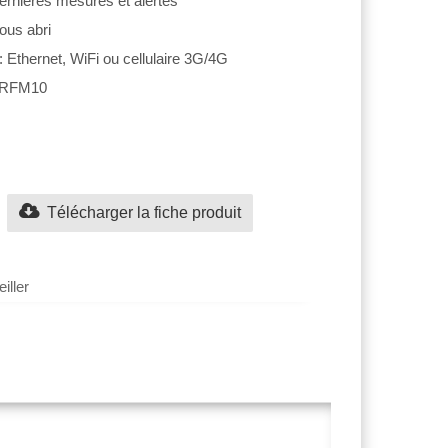
dernières mesures et alertes
sous abri
 Ethernet, WiFi ou cellulaire 3G/4G
l RFM10
Télécharger la fiche produit
iller