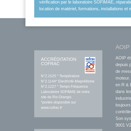
vérification par le laboratoire SOFIMAE, réparat
location de matériel, formations, installations 
AOIP
AOIP ét
ACCRÉDITATION
COFRAC
depuis 
de mesu
N°2.1525 * Température
moteur. 
N°2.1144* Electricité-Magnétisme
en R & D
N°2.1227 * Temps Fréquence
dans les
Laboratoire SOFIMAE de notre
site de Ris-Orangis
industri
*portée disponible sur
toujours
www.cofrac.fr
contrôle
Son syst
9001 V2