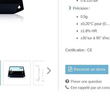
0 à 220 lux
Précision :
0.5g
±0.20°C pour (0…
±1.8% HR
±30 lux à 90° d’in
Certification : CE
Recevoir un devis
Poser une question
Etre rappelé par un conse