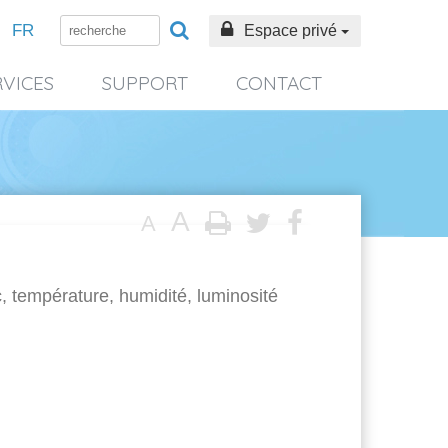
FR
Espace privé
RVICES
SUPPORT
CONTACT
A
A
, température, humidité, luminosité