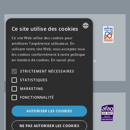
Ce site utilise des cookies
ACCRÉDITATION COFRAC
Ce site Web utilise des cookies pour
FRENCH
améliorer l'expérience utilisateur. En
N°2.1525 * Température
utilisant notre site Web, vous acceptez tous
N°2.1144* Electricité-Magnétisme
ENGLISH
les cookies conformément à notre politique
N°2.1227 * Temps Fréquence
en matière de cookies.
En savoir plus
Laboratoire SOFIMAE de notre site de Ris-Orangis
*portée disponible sur
www.cofrac.fr
STRICTEMENT NÉCESSAIRES
STATISTIQUES
MARKETING
FONCTIONNALITÉ
CERTIFICATION AFAQ
AUTORISER LES COOKIES
NE PAS AUTORISER LES COOKIES