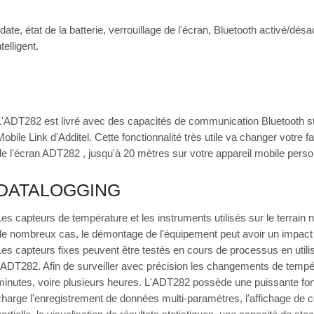
e, état de la batterie, verrouillage de l'écran, Bluetooth activé/désa
elligent.
L'ADT282 est livré avec des capacités de communication Bluetooth stan
Mobile Link d'Additel. Cette fonctionnalité très utile va changer votre f
de l'écran ADT282 , jusqu'à 20 mètres sur votre appareil mobile perso
DATALOGGING
Les capteurs de température et les instruments utilisés sur le terrain
de nombreux cas, le démontage de l'équipement peut avoir un impact s
Les capteurs fixes peuvent être testés en cours de processus en util
l'ADT282. Afin de surveiller avec précision les changements de tempé
minutes, voire plusieurs heures. L'ADT282 possède une puissante fon
charge l'enregistrement de données multi-paramètres, l'affichage de 