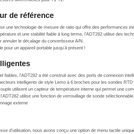
ur de référence
se une technologie de mesure de ratio qui offre des performances inég
mpérature et une stabilité fiable à long terme, l'ADT282 utilise des tec
ur annuler le décalage du convertisseur A/N.
e pour un appareil portable jusqu'à présent !
lligentes
 et fiables, l'ADT282 a été construit avec des ports de connexion int
nnecteurs intelligents de style Lemo à 6 broches pour les sondes RTD
uple utilisent un capteur de température interne qui permet une comp
'ADT282 utilise une fonction de verrouillage de sonde sélectionnable p
lonnage externe
vitesse d'utilisation, nous avons conçu une option de menu tactile uniqu