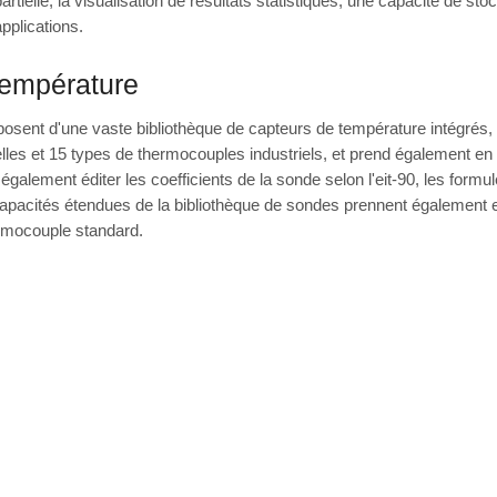
partielle, la visualisation de résultats statistiques, une capacité de 
applications.
température
osent d'une vaste bibliothèque de capteurs de température intégré
lles et 15 types de thermocouples industriels, et prend également en
t également éditer les coefficients de la sonde selon l'eit-90, les fo
apacités étendues de la bibliothèque de sondes prennent également e
ermocouple standard.