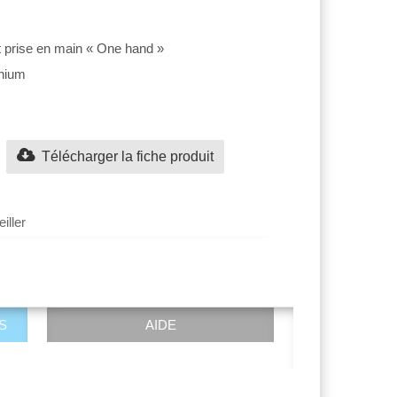
t prise en main « One hand »
thium
Télécharger la fiche produit
iller
S
AIDE