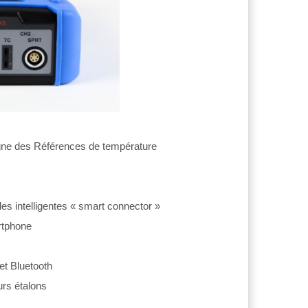
igne des Références de température
s intelligentes « smart connector »
rtphone
t Bluetooth
urs étalons