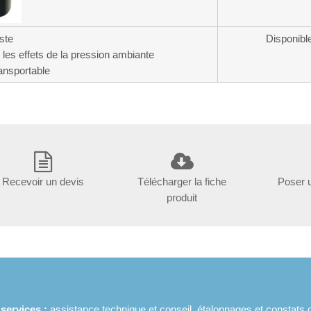
ste
Disponible
 les effets de la pression ambiante
ansportable
Recevoir un devis
Télécharger la fiche
Poser 
produit
ervices :
assistance technique et conseil, étalonnages et constats 