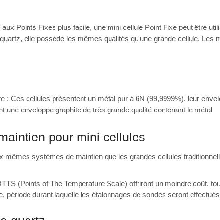
e aux Points Fixes plus facile, une mini cellule Point Fixe peut être uti
uartz, elle possède les mêmes qualités qu'une grande cellule. Les mi
re : Ces cellules présentent un métal pur à 6N (99,9999%), leur enve
ent une enveloppe graphite de très grande qualité contenant le métal
maintien pour mini cellules
 mêmes systèmes de maintien que les grandes cellules traditionnelle
TTS (Points of The Temperature Scale) offriront un moindre coût, to
e, période durant laquelle les étalonnages de sondes seront effectués