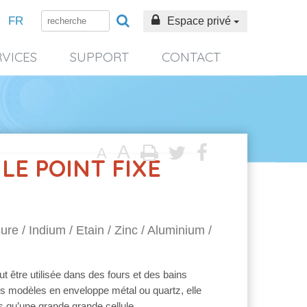
FR
Espace privé
RVICES
SUPPORT
CONTACT
A
A
LE POINT FIXE
re / Indium / Etain / Zinc / Aluminium /
ut être utilisée dans des fours et des bains
les modèles en enveloppe métal ou quartz, elle
 qu’une grande grande cellule.