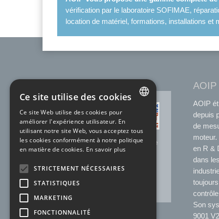
vérification par le laboratoire SOFIMAE, réparat
location de matériel, formations, installations 
AOIP
Ce site utilise des cookies
AOIP ét
ACCRÉDITATION
Ce site Web utilise des cookies pour
COFRAC
depuis 
FRENCH
améliorer l'expérience utilisateur. En
de mesu
utilisant notre site Web, vous acceptez tous
N°2.1525 * Température
ENGLISH
moteur. 
les cookies conformément à notre politique
N°2.1144* Electricité-Magnétisme
en R & D
en matière de cookies.
En savoir plus
N°2.1227 * Temps Fréquence
dans les
Laboratoire SOFIMAE de notre
STRICTEMENT NÉCESSAIRES
site de Ris-Orangis
industri
*portée disponible sur
toujours
STATISTIQUES
www.cofrac.fr
contrôle
MARKETING
Son syst
FONCTIONNALITÉ
9001 V2