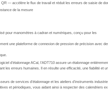
 — accélère le flux de travail et réduit les erreurs de saisie de d
onstance de la mesure
tisé pour manomètres à cadran et numériques, conçu pour les
sement une plateforme de connexion de pression de précision avec de
ique.
logiciel d'étalonnage ACal, l'ADT710 assure un étalonnage entièreme
ant les erreurs humaines. Il en résulte une efficacité, une fiabilité e
isseurs de services d'étalonnage et les ateliers d'instruments industri
itives et périodiques, vous aidant ainsi à respecter des calendriers e