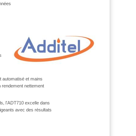
onnées
s
nt automatisé et mains
t un rendement nettement
els, l'ADT710 excelle dans
xigeants avec des résultats