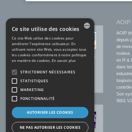
AOIP
Ce site utilise des cookies
AOIP ét
ACCRÉDITATION
Ce site Web utilise des cookies pour
COFRAC
depuis 
FRENCH
améliorer l'expérience utilisateur. En
de mesu
utilisant notre site Web, vous acceptez tous
N°2.1525 * Température
ENGLISH
moteur. 
les cookies conformément à notre politique
N°2.1144* Electricité-Magnétisme
en R & D
en matière de cookies.
En savoir plus
N°2.1227 * Temps Fréquence
dans les
Laboratoire SOFIMAE de notre
STRICTEMENT NÉCESSAIRES
site de Ris-Orangis
industri
*portée disponible sur
toujours
STATISTIQUES
www.cofrac.fr
contrôle
MARKETING
Son syst
FONCTIONNALITÉ
9001 V2
AUTORISER LES COOKIES
CERTIFICATION
AFAQ
NE PAS AUTORISER LES COOKIES