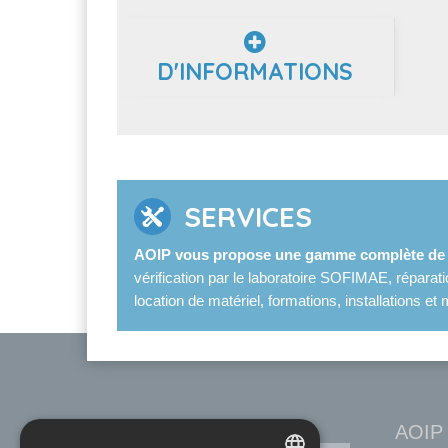
D'INFORMATIONS
SERVICES
AOIP vous propose une gamme complète de s
vérification par le laboratoire SOFIMAE, réparat
location de matériel, formations, installations 
AOIP