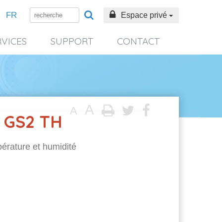
FR
Espace privé
RVICES
SUPPORT
CONTACT
A
A
 GS2 TH
érature et humidité