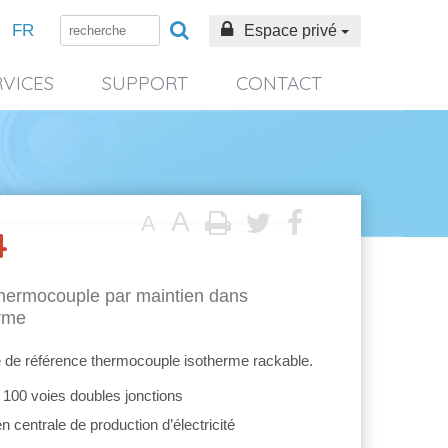
FR
Espace privé
RVICES
SUPPORT
CONTACT
A
A
4
thermocouple par maintien dans
rme
 de référence thermocouple isotherme rackable.
 100 voies doubles jonctions
centrale de production d’électricité