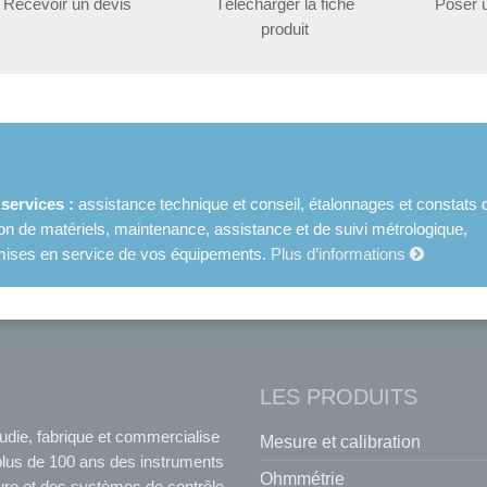
Recevoir un devis
Télécharger la fiche
Poser 
produit
ervices :
assistance technique et conseil, étalonnages et constats 
ion de matériels, maintenance, assistance et de suivi métrologique,
et mises en service de vos équipements.
Plus d’informations
LES PRODUITS
udie, fabrique et commercialise
Mesure et calibration
plus de 100 ans des instruments
Ohmmétrie
re et des systèmes de contrôle