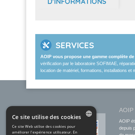
D'INFORMATIONS
SERVICES
AOIP vous propose une gamme complète de s
vérification par le laboratoire SOFIMAE, réparat
location de matériel, formations, installations 
AOIP
Ce site utilise des cookies
AOIP ét
ACCRÉDITATION
Ce site Web utilise des cookies pour
COFRAC
depuis 
FRENCH
améliorer l'expérience utilisateur. En
de mesu