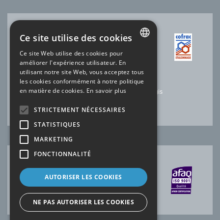
Ce site utilise des cookies
ACCRÉDITATION COFRAC
Ce site Web utilise des cookies pour
FRENCH
améliorer l'expérience utilisateur. En
N°2.1525 * Température
utilisant notre site Web, vous acceptez tous
N°2.1144* Electricité-Magnétisme
ENGLISH
les cookies conformément à notre politique
N°2.1227 * Temps Fréquence
en matière de cookies.
En savoir plus
Laboratoire SOFIMAE de notre site de Ris-Orangis
*portée disponible sur
www.cofrac.fr
STRICTEMENT NÉCESSAIRES
STATISTIQUES
MARKETING
FONCTIONNALITÉ
CERTIFICATION AFAQ
AUTORISER LES COOKIES
NE PAS AUTORISER LES COOKIES