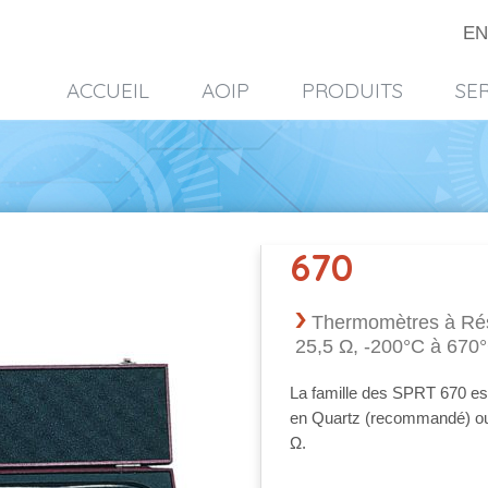
EN
ACCUEIL
AOIP
PRODUITS
SE
670
Thermomètres à Rési
25,5 Ω, -200°C à 670
La famille des SPRT 670 est
en Quartz (recommandé) ou 
Ω.