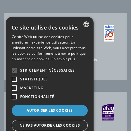
Ce site utilise des cookies
ACCRÉDITATION COFRAC
Ce site Web utilise des cookies pour
FRENCH
améliorer l'expérience utilisateur. En
N°2.1525 * Température
utilisant notre site Web, vous acceptez tous
N°2.1144* Electricité-Magnétisme
ENGLISH
les cookies conformément à notre politique
N°2.1227 * Temps Fréquence
en matière de cookies.
En savoir plus
Laboratoire SOFIMAE de notre site de Ris-Orangis
*portée disponible sur
www.cofrac.fr
STRICTEMENT NÉCESSAIRES
STATISTIQUES
MARKETING
FONCTIONNALITÉ
CERTIFICATION AFAQ
AUTORISER LES COOKIES
NE PAS AUTORISER LES COOKIES